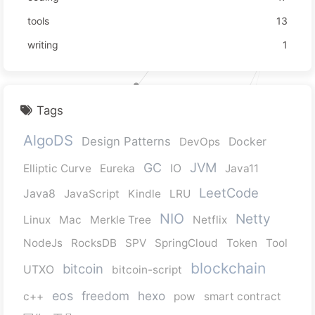
tools
13
writing
1
Tags
AlgoDS
Design Patterns
DevOps
Docker
JVM
GC
Elliptic Curve
Eureka
IO
Java11
LeetCode
Java8
JavaScript
Kindle
LRU
NIO
Netty
Linux
Mac
Merkle Tree
Netflix
NodeJs
RocksDB
SPV
SpringCloud
Token
Tool
blockchain
bitcoin
UTXO
bitcoin-script
eos
freedom
hexo
c++
pow
smart contract