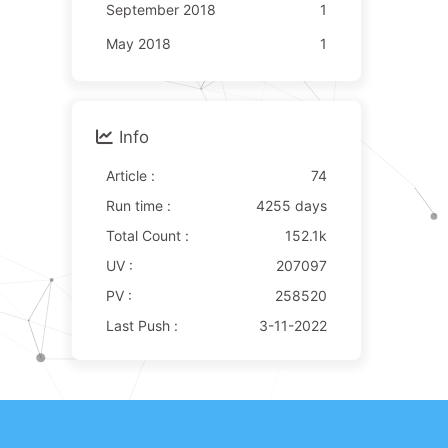
September 2018
1
May 2018
1
Info
Article :
74
Run time :
4255 days
Total Count :
152.1k
UV :
207097
PV :
258520
Last Push :
3-11-2022