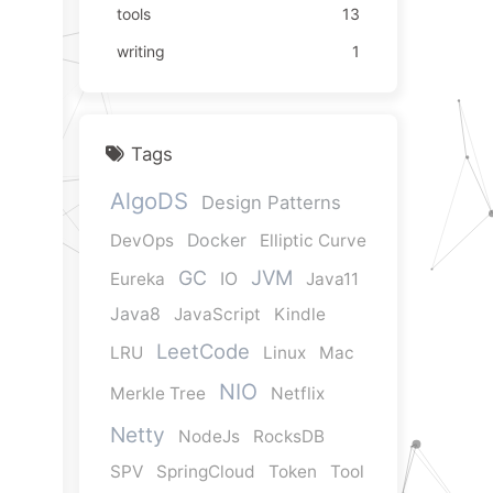
tools
13
writing
1
Tags
AlgoDS
Design Patterns
DevOps
Docker
Elliptic Curve
JVM
GC
Eureka
IO
Java11
Java8
JavaScript
Kindle
LeetCode
LRU
Linux
Mac
NIO
Merkle Tree
Netflix
Netty
NodeJs
RocksDB
SPV
SpringCloud
Token
Tool