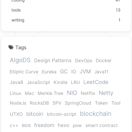
tools
13
writing
1
Tags
AlgoDS
Design Patterns
DevOps
Docker
JVM
GC
Elliptic Curve
Eureka
IO
Java11
LeetCode
Java8
JavaScript
Kindle
LRU
NIO
Netty
Linux
Mac
Merkle Tree
Netflix
NodeJs
RocksDB
SPV
SpringCloud
Token
Tool
blockchain
bitcoin
UTXO
bitcoin-script
eos
freedom
hexo
c++
pow
smart contract