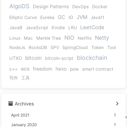
AlgoDS
Design Patterns
DevOps
Docker
JVM
GC
Elliptic Curve
Eureka
IO
Java11
LeetCode
Java8
JavaScript
Kindle
LRU
NIO
Netty
Linux
Mac
Merkle Tree
Netflix
NodeJs
RocksDB
SPV
SpringCloud
Token
Tool
blockchain
bitcoin
UTXO
bitcoin-script
eos
freedom
hexo
c++
pow
smart contract
写作
工具
Archives
April 2021
1
January 2020
1