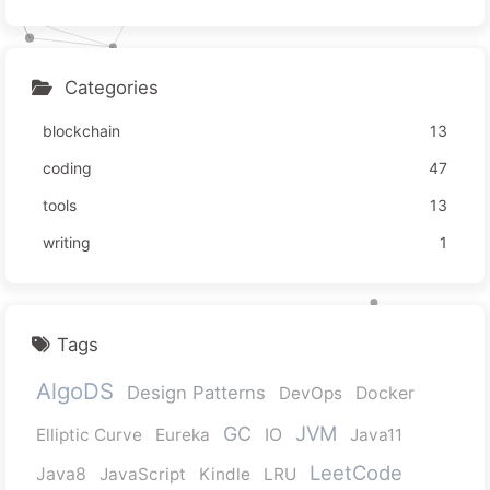
Categories
blockchain
13
coding
47
tools
13
writing
1
Tags
AlgoDS
Design Patterns
DevOps
Docker
JVM
GC
Elliptic Curve
Eureka
IO
Java11
LeetCode
Java8
JavaScript
Kindle
LRU