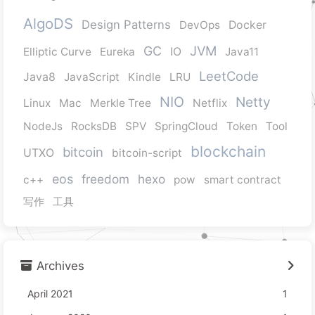
AlgoDS
Design Patterns
DevOps
Docker
JVM
GC
Elliptic Curve
Eureka
IO
Java11
LeetCode
Java8
JavaScript
Kindle
LRU
NIO
Netty
Linux
Mac
Merkle Tree
Netflix
NodeJs
RocksDB
SPV
SpringCloud
Token
Tool
blockchain
bitcoin
UTXO
bitcoin-script
eos
freedom
hexo
c++
pow
smart contract
写作
工具
Archives
April 2021
1