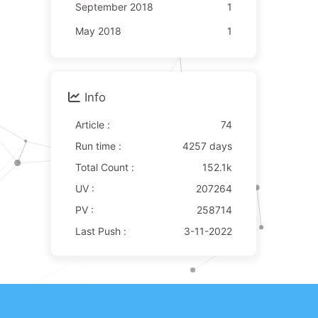
September 2018
1
May 2018
1
Info
Article :
74
Run time :
4257 days
Total Count :
152.1k
UV :
207264
PV :
258714
Last Push :
3-11-2022