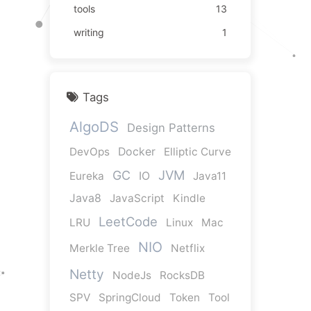
tools
13
writing
1
Tags
AlgoDS
Design Patterns
DevOps
Docker
Elliptic Curve
JVM
GC
Eureka
IO
Java11
Java8
JavaScript
Kindle
LeetCode
LRU
Linux
Mac
NIO
Merkle Tree
Netflix
Netty
NodeJs
RocksDB
SPV
SpringCloud
Token
Tool