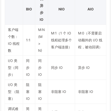
异
BIO
NIO
AIO
步
IO
客户端
M:N
M:1（1 个 IO
M:0（不需要启
个数：
(M
1:1
线程处理多个
动额外的 I/O 线
IO 线程
>
客户端连接）
程，被动回调）
数
N)
I/O 类
同
同
型（同
步
步
同步 IO
异步 IO
步）
IO
IO
I/O 类
阻
阻
型 （阻
塞
塞
非阻塞 IO
非阻塞 IO
塞）
IO
IO
调试难
简
简