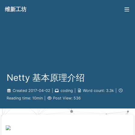
维新工坊
Netty 基本原理介绍
Created
2017-04-02
|
coding
|
Word count:
3.3k
|
Reading time:
10min
|
Post View:
536