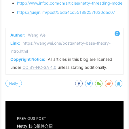
http://www.infoq.com/cn/articles/netty-threading-model
https://juejin.im/post/5bda4cc55188257f630dac07
Author:
Wang Wei
Link:
https://wangwei.one/posts/netty-base-theory-
intro.html
Copyright Notice:
All articles in this blog are licensed
under
CC BY-NC-SA 4.0
unless stating additionally.
Netty
PREVIOUS POST
Netty 核心组件介绍