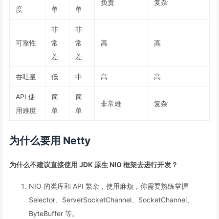
负责
复杂
度
单
单
非
非
可靠性
常
常
高
高
差
差
吞吐量
低
中
高
高
API 使
简
简
非常难
复杂
用难度
单
单
为什么要用 Netty
为什么不建议直接使用 JDK 原生 NIO 框架去进行开发？
NIO 的类库和 API 繁杂，使用麻烦，你需要熟练掌握
Selector、ServerSocketChannel、SocketChannel、
ByteBuffer 等。