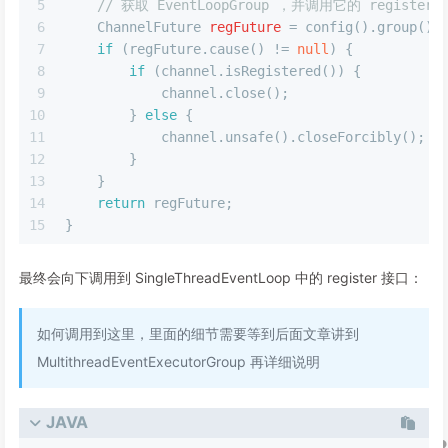
5
// 获取 EventLoopGroup ，并调用它的 register
6
ChannelFuture
regFuture
=
 config().group().
7
if
 (regFuture.cause() != 
null
) {
8
if
 (channel.isRegistered()) {
9
            channel.close();
10
        } 
else
 {
11
            channel.unsafe().closeForcibly();
12
        }
13
    }
14
return
 regFuture;
15
}
最终会向下调用到 SingleThreadEventLoop 中的 register 接口：
如何调用到这里，里面的细节需要等到后面文章讲到
MultithreadEventExecutorGroup 再详细说明
JAVA