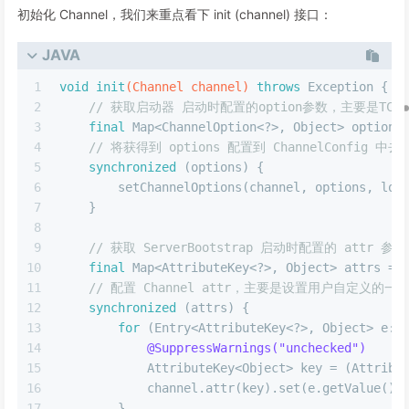
初始化 Channel，我们来重点看下 init (channel) 接口：
JAVA
1
void
init
(Channel channel)
throws
 Exception {
2
// 获取启动器 启动时配置的option参数，主要是TC
3
final
 Map<ChannelOption<?>, Object> options
4
// 将获得到 options 配置到 ChannelConfig 中去
5
synchronized
 (options) {
6
        setChannelOptions(channel, options, log
7
    }
8
9
// 获取 ServerBootstrap 启动时配置的 attr 参数
10
final
 Map<AttributeKey<?>, Object> attrs = 
11
// 配置 Channel attr，主要是设置用户自定义的一
12
synchronized
 (attrs) {
13
for
 (Entry<AttributeKey<?>, Object> e: 
14
@SuppressWarnings("unchecked")
15
            AttributeKey<Object> key = (Attribu
16
            channel.attr(key).set(e.getValue())
17
        }