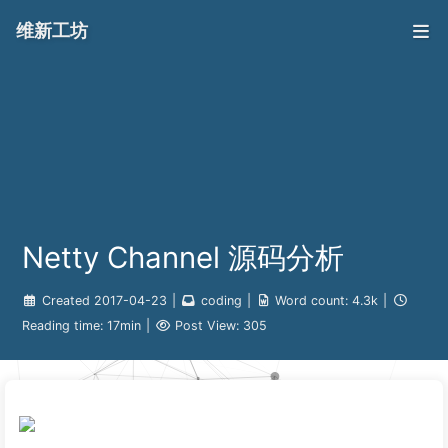
维新工坊
Netty Channel 源码分析
Created
2017-04-23
|
coding
|
Word count:
4.3k
|
Reading time:
17min
|
Post View:
305