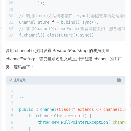
28
        });
29
30
// 调用bind()方法绑定端口，sync()会阻塞等待处理请求
31
ChannelFuture
f
=
 b.bind().sync();
32
// 获得Channel的closeFuture阻塞等待关闭，服务器Chan
33
f.channel().closeFuture().sync();
调用 channel () 接口设置
AbstractBootstrap
的成员变量
channelFactory
，该变量顾名思义就是用于创建 channel 的工厂
类。源码如下：
JAVA
1
2
...
3
4
public
 B 
channel
(Class<? extends C> channelClas
5
if
 (channelClass == 
null
) {
6
throw
new
NullPointerException
(
"channel
7
    }