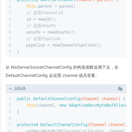
2
this
.parent = parent;
3
// 设置ChannelId
4
    id = newId();
5
// 设置Unsafe
6
    unsafe = newUnsafe();
7
// 设置Pipeline
8
    pipeline = newChannelPipeline();
9
}
从 NioServerSocketChannelConfig 的构造函数追溯下去，在
DefaultChannelConfig 会设置 channel 成员变量。
JAVA
1
public
DefaultChannelConfig
(Channel channel)
 {
2
this
(channel, 
new
AdaptiveRecvByteBufAllocat
3
}
4
5
protected
DefaultChannelConfig
(Channel channel, 
6
    setRecvByteBufAllocator(allocator, channel.m