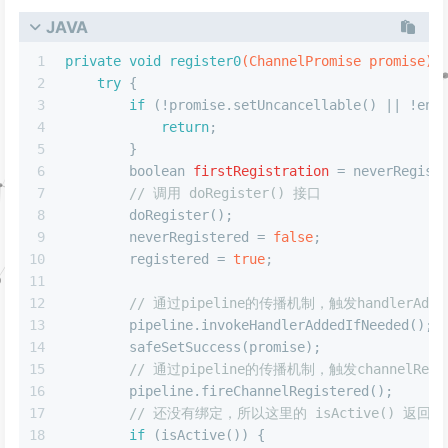
JAVA
1
private
void
register0
(ChannelPromise promise)
 
2
try
 {
3
if
 (!promise.setUncancellable() || !ens
4
return
;
5
        }
6
boolean
firstRegistration
=
 neverRegist
7
// 调用 doRegister() 接口
8
        doRegister();
9
        neverRegistered = 
false
;
10
        registered = 
true
;
11
12
// 通过pipeline的传播机制，触发handlerAdd
13
        pipeline.invokeHandlerAddedIfNeeded();
14
        safeSetSuccess(promise);
15
// 通过pipeline的传播机制，触发channelRegi
16
        pipeline.fireChannelRegistered();
17
// 还没有绑定，所以这里的 isActive() 返回fa
18
if
 (isActive()) {