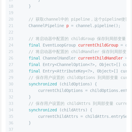
18
    }
19
20
// 获取channel中的 pipeline，这个pipeline使
21
ChannelPipeline
p
=
 channel.pipeline();
22
23
// 将启动器中配置的 childGroup 保存到局部变量 curr
24
final
EventLoopGroup
currentChildGroup
=
 ch
25
// 将启动器中配置的 childHandler 保存到局部变量 cur
26
final
ChannelHandler
currentChildHandler
=
 
27
final
 Entry<ChannelOption<?>, Object>[] cur
28
final
 Entry<AttributeKey<?>, Object>[] curr
29
// 保存用户设置的 childOptions 到局部变量 current
30
synchronized
 (childOptions) {
31
        currentChildOptions = childOptions.entr
32
    }
33
// 保存用户设置的 childAttrs 到局部变量 currentC
34
synchronized
 (childAttrs) {
35
        currentChildAttrs = childAttrs.entrySet
36
    }
37