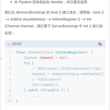
向 Pipeline 添加初始化 Handler，供注册后使用
我们从
AbstractBootstrap
的 bind () 接口进去，调用链：bind ()
—> doBind (localAddress) —> initAndRegister () —> init
(Channel channel)，我们看下
ServerBootstrap
中 init () 接口的
实现：
JAVA
1
final
 ChannelFuture 
initAndRegister
()
 {
2
Channel
channel
=
null
;
3
try
 {
4
// 调用Channel工程类的newChannel()接
5
        channel = channelFactory.newChannel();
6
// 初始化channel
7
        init(channel);
8
    } 
catch
 (Throwable t) {
9
        ....
10
}