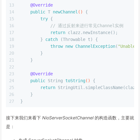
13
@Override
14
public
 T 
newChannel
()
 {
15
try
 {
16
// 通过反射来进行常见Channel实例
17
return
 clazz.newInstance();
18
        } 
catch
 (Throwable t) {
19
throw
new
ChannelException
(
"Unable 
20
        }
21
    }
22
23
@Override
24
public
 String 
toString
()
 {
25
return
 StringUtil.simpleClassName(clazz
26
    }
27
}
接下来我们来看下
NioServerSocketChannel
的构造函数，主要就
是：