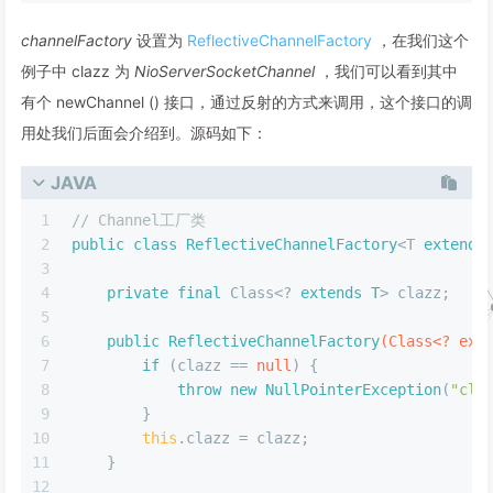
channelFactory
设置为
ReflectiveChannelFactory
，在我们这个
例子中 clazz 为
NioServerSocketChannel
，我们可以看到其中
有个 newChannel () 接口，通过反射的方式来调用，这个接口的调
用处我们后面会介绍到。源码如下：
JAVA
1
// Channel工厂类
2
public
class
ReflectiveChannelFactory
<T 
extends
3
4
private
final
 Class<? 
extends
T
> clazz;
5
6
public
ReflectiveChannelFactory
(Class<? ext
7
if
 (clazz == 
null
) {
8
throw
new
NullPointerException
(
"cla
9
        }
10
this
.clazz = clazz;
11
    }
12