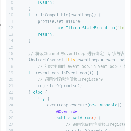
8
return
;
9
    }
10
if
 (!isCompatible(eventLoop)) {
11
        promise.setFailure(
12
new
IllegalStateException
(
"inco
13
return
;
14
    }
15
16
// 将该Channel与eventLoop 进行绑定，后续与该ch
17
    AbstractChannel.
this
.eventLoop = eventLoop;
18
// 初次注册时 eventLoop.inEventLoop() 返回
19
if
 (eventLoop.inEventLoop()) {
20
// 调用实际的注册接口register0
21
        register0(promise);
22
    } 
else
 {
23
try
 {
24
            eventLoop.execute(
new
Runnable
() {
25
@Override
26
public
void
run
()
 {
27
// 调用实际的注册接口register0
28
                    register0(promise);