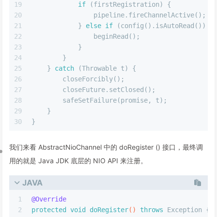
19
if
 (firstRegistration) {
20
                pipeline.fireChannelActive();
21
            } 
else
if
 (config().isAutoRead()) {
22
                beginRead();
23
            }
24
        }
25
    } 
catch
 (Throwable t) {
26
        closeForcibly();
27
        closeFuture.setClosed();
28
        safeSetFailure(promise, t);
29
    }
30
}
我们来看 AbstractNioChannel 中的 doRegister () 接口，最终调
用的就是 Java JDK 底层的 NIO API 来注册。
JAVA
1
@Override
2
protected
void
doRegister
()
throws
 Exception {