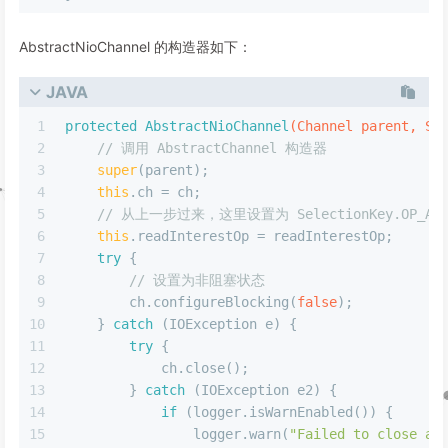
AbstractNioChannel 的构造器如下：
JAVA
1
protected
AbstractNioChannel
(Channel parent, Se
2
// 调用 AbstractChannel 构造器
3
super
(parent);
4
this
.ch = ch;
5
// 从上一步过来，这里设置为 SelectionKey.OP_ACC
6
this
.readInterestOp = readInterestOp;
7
try
 {
8
// 设置为非阻塞状态
9
        ch.configureBlocking(
false
);
10
    } 
catch
 (IOException e) {
11
try
 {
12
            ch.close();
13
        } 
catch
 (IOException e2) {
14
if
 (logger.isWarnEnabled()) {
15
                logger.warn(
"Failed to close a 