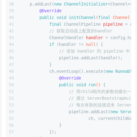
38
    p.addLast(
new
ChannelInitializer
<Channel>()
39
@Override
40
public
void
initChannel
(
final
 Channel c
41
final
ChannelPipeline
pipeline
=
 ch
42
// 获取启动器上配置的handler
43
ChannelHandler
handler
=
 config.han
44
if
 (handler != 
null
) {
45
// 添加 handler 到 pipeline 中
46
                pipeline.addLast(handler);
47
            }
48
            ch.eventLoop().execute(
new
Runnable
49
@Override
50
public
void
run
()
 {
51
// 用child相关的参数创建出一个新连接
52
// 通过 ServerBootstrap
53
// 每次有新的连接进来 ServerBo
54
                    pipeline.addLast(
new
Server
55
                            ch, currentChildGro
56
                }
57
            });