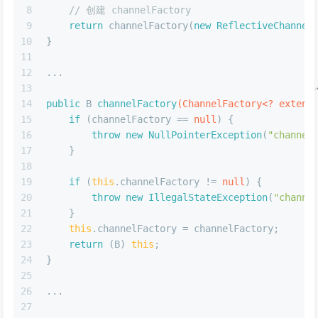
8
// 创建 channelFactory
9
return
 channelFactory(
new
ReflectiveChannel
10
}
11
12
...
13
14
public
 B 
channelFactory
(ChannelFactory<? extend
15
if
 (channelFactory == 
null
) {
16
throw
new
NullPointerException
(
"channel
17
    }
18
19
if
 (
this
.channelFactory != 
null
) {
20
throw
new
IllegalStateException
(
"channe
21
    }
22
this
.channelFactory = channelFactory;
23
return
 (B) 
this
;
24
}
25
26
...
27