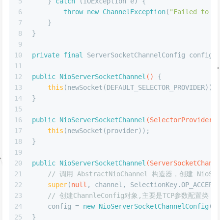
5
    } 
catch
 (IOException e) {
6
throw
new
ChannelException
(
"Failed to o
7
    }
8
}
9
10
private
final
 ServerSocketChannelConfig config;
11
12
public
NioServerSocketChannel
()
 {
13
this
(newSocket(DEFAULT_SELECTOR_PROVIDER));
14
}
15
16
public
NioServerSocketChannel
(SelectorProvider 
17
this
(newSocket(provider));
18
}
19
20
public
NioServerSocketChannel
(ServerSocketChann
21
// 调用 AbstractNioChannel 构造器，创建 NioServ
22
super
(
null
, channel, SelectionKey.OP_ACCEPT
23
// 创建ChannleConfig对象,主要是TCP参数配置类
24
    config = 
new
NioServerSocketChannelConfig
(
t
25
}