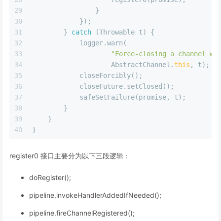
29
                }
30
            });
31
        } 
catch
 (Throwable t) {
32
            logger.warn(
33
"Force-closing a channel wh
34
                    AbstractChannel.
this
, t);
35
            closeForcibly();
36
            closeFuture.setClosed();
37
            safeSetFailure(promise, t);
38
        }
39
    }
40
}
register0 接口主要分为以下三段逻辑：
doRegister();
pipeline.invokeHandlerAddedIfNeeded();
pipeline.fireChannelRegistered();