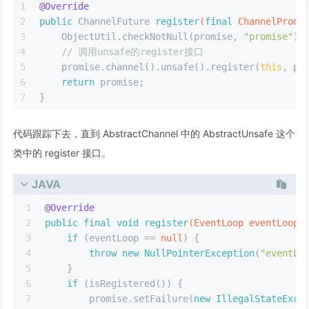
1
@Override
2
public
 ChannelFuture 
register
(
final
 ChannelPromi
3
    ObjectUtil.checkNotNull(promise, 
"promise"
);
4
// 调用unsafe的register接口
5
    promise.channel().unsafe().register(
this
, pr
6
return
 promise;
7
}
代码跟踪下去，直到 AbstractChannel 中的 AbstractUnsafe 这个
类中的 register 接口。
JAVA
1
@Override
2
public
final
void
register
(EventLoop eventLoop,
3
if
 (eventLoop == 
null
) {
4
throw
new
NullPointerException
(
"eventLo
5
    }
6
if
 (isRegistered()) {
7
        promise.setFailure(
new
IllegalStateExce