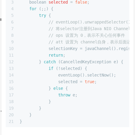
3
boolean
selected
=
false
;
4
for
 (;;) {
5
try
 {
6
// eventLoop().unwrappedSelect
7
// 将selector注册到Java NIO Channel上
8
// ops 设置为 0，表示不关心任何事件
9
// att 设置为 channel自身，表示后面
10
            selectionKey = javaChannel().regist
11
return
;
12
        } 
catch
 (CancelledKeyException e) {
13
if
 (!selected) {
14
                eventLoop().selectNow();
15
                selected = 
true
;
16
            } 
else
 {
17
throw
 e;
18
            }
19
        }
20
    }
21
}