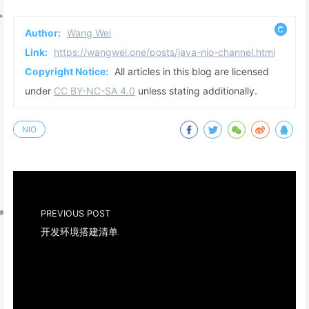
Author:
Wang Wei
Link:
https://wangwei.one/posts/java-nio-channel.html
Copyright Notice:
All articles in this blog are licensed
under
CC BY-NC-SA 4.0
unless stating additionally.
NIO
PREVIOUS POST
开发环境搭建清单