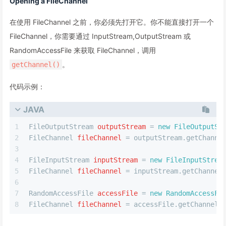
Opening a FileChannel
在使用 FileChannel 之前，你必须先打开它。你不能直接打开一个
FileChannel，你需要通过 InputStream,OutputStream 或
RandomAccessFile 来获取 FileChannel，调用
。
getChannel()
代码示例：
JAVA
1
FileOutputStream
outputStream
=
new
FileOutputSt
2
FileChannel
fileChannel
=
 outputStream.getChanne
3
4
FileInputStream
inputStream
=
new
FileInputStrea
5
FileChannel
fileChannel
=
 inputStream.getChannel
6
7
RandomAccessFile
accessFile
=
new
RandomAccessFi
8
FileChannel
fileChannel
=
 accessFile.getChannel(