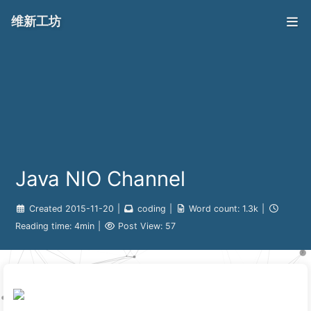
维新工坊
Java NIO Channel
Created
2015-11-20
|
coding
|
Word count:
1.3k
|
Reading time:
4min
|
Post View:
57