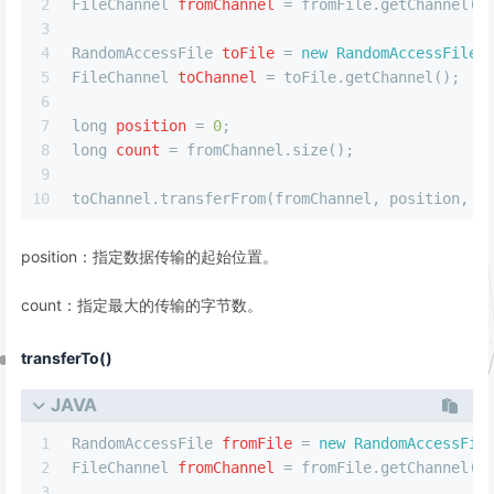
2
FileChannel
fromChannel
=
 fromFile.getChannel()
3
4
RandomAccessFile
toFile
=
new
RandomAccessFile
(
5
FileChannel
toChannel
=
 toFile.getChannel();
6
7
long
position
=
0
;
8
long
count
=
 fromChannel.size();
9
10
toChannel.transferFrom(fromChannel, position, c
position：指定数据传输的起始位置。
count：指定最大的传输的字节数。
transferTo()
JAVA
1
RandomAccessFile
fromFile
=
new
RandomAccessFil
2
FileChannel
fromChannel
=
 fromFile.getChannel()
3