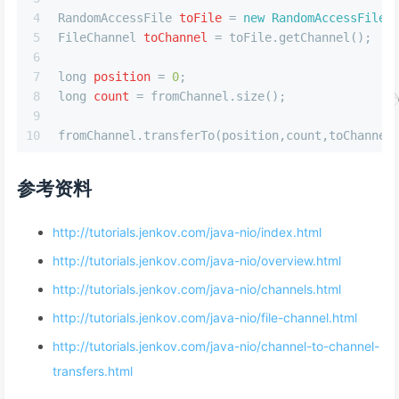
4
RandomAccessFile
toFile
=
new
RandomAccessFile
(
5
FileChannel
toChannel
=
 toFile.getChannel();
6
7
long
position
=
0
;
8
long
count
=
 fromChannel.size();
9
10
fromChannel.transferTo(position,count,toChannel
参考资料
http://tutorials.jenkov.com/java-nio/index.html
http://tutorials.jenkov.com/java-nio/overview.html
http://tutorials.jenkov.com/java-nio/channels.html
http://tutorials.jenkov.com/java-nio/file-channel.html
http://tutorials.jenkov.com/java-nio/channel-to-channel-
transfers.html