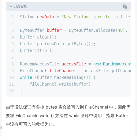
JAVA
1
String
newData
=
"New String to wirte to file..
2
3
ByteBuffer
buffer
=
 ByteBuffer.allocate(
48
);
4
buffer.clear();
5
buffer.put(newData.getBytes());
6
buffer.flip(); 
7
8
RandomAccessFile
accessFile
=
new
RandomAccessF
9
FileChannel
fileChannel
=
 accessFile.getChannel
10
while
 (buffer.hasRemaining()) {
11
    fileChannel.write(buffer);
12
}
由于没法保证有多少 bytes 将会被写入到 FileChannel 中，因此需
要将 FileChannle.write () 方法在 while 循环中调用，指导 Buffer
中没有可写入的数据为止。