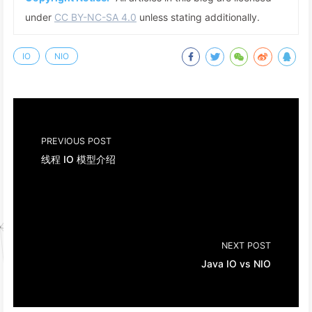
under
CC BY-NC-SA 4.0
unless stating additionally.
IO
NIO
PREVIOUS POST
线程 IO 模型介绍
NEXT POST
Java IO vs NIO