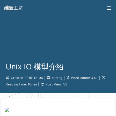
维新工坊
Unix IO 模型介绍
Created
2015-12-06
|
coding
|
Word count:
3.4k
|
Reading time:
10min
|
Post View:
53