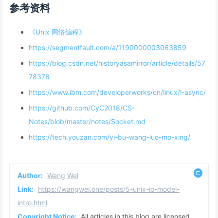
参考资料
《Unix 网络编程》
https://segmentfault.com/a/1190000003063859
https://blog.csdn.net/historyasamirror/article/details/57
78378
https://www.ibm.com/developerworks/cn/linux/l-async/
https://github.com/CyC2018/CS-
Notes/blob/master/notes/Socket.md
https://tech.youzan.com/yi-bu-wang-luo-mo-xing/
Author:
Wang Wei
Link:
https://wangwei.one/posts/5-unix-io-model-
intro.html
Copyright Notice:
All articles in this blog are licensed