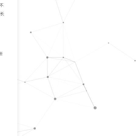
，不
加长
所