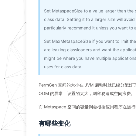
Set MetaspaceSize to a value larger than the 
class data. Setting it to a larger size will avo
particularly recommend it unless you want to 
Set MaxMetaspaceSize if you want to limit the
are leaking classloaders and want the applica
might be where you have multiple application
uses for class data.
PermGen 空间的大小在 JVM 启动时就已经
OOM 的异常，设置的太大，则容易造成空间浪费。
而 Metaspace 空间的容量则会根据应用程序在运
有哪些变化