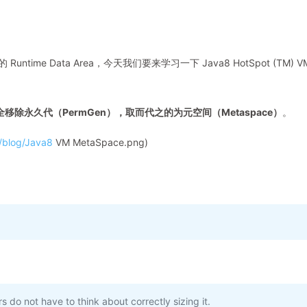
time Data Area，今天我们要来学习一下 Java8 HotSpot (TM) V
全移除永久代（PermGen），取而代之的为元空间（Metaspace）
。
m/blog/Java8
VM MetaSpace.png)
 do not have to think about correctly sizing it.