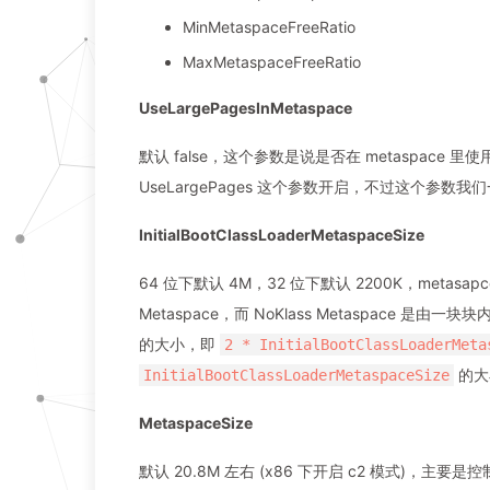
MinMetaspaceFreeRatio
MaxMetaspaceFreeRatio
UseLargePagesInMetaspace
默认 false，这个参数是说是否在 metaspace 里使
UseLargePages 这个参数开启，不过这个参数我
InitialBootClassLoaderMetaspaceSize
64 位下默认 4M，32 位下默认 2200K，metasapc
Metaspace，而 NoKlass Metaspace 是由一
的大小，即
2 * InitialBootClassLoaderMeta
的大
InitialBootClassLoaderMetaspaceSize
MetaspaceSize
默认 20.8M 左右 (x86 下开启 c2 模式)，主要