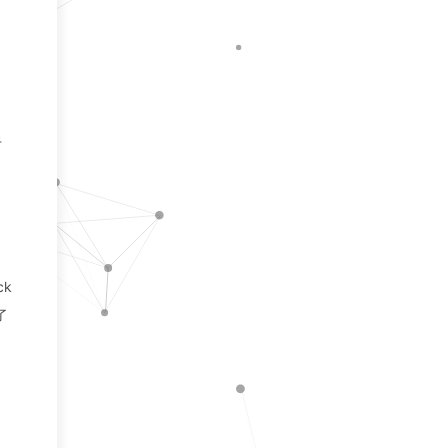
于
ck
了