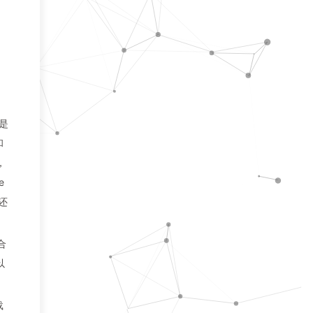
的是
和
，
e
还
合
以
载