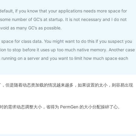
default, if you know that your applications needs more space for
id some number of GC’s at startup. It is not necessary and I do not
avoid as many GC’s as possible.
 space for class data. You might want to do this if you suspect you
tion to stop before it uses up too much native memory. Another case
s running on a server and you want to limit how much space each
分配好了，但是随着动态类加载的情况越来越多，如果设置的太小，则容易出现
行时的需求动态调整大小，省得为 PermGen 的大小分配操碎了心。