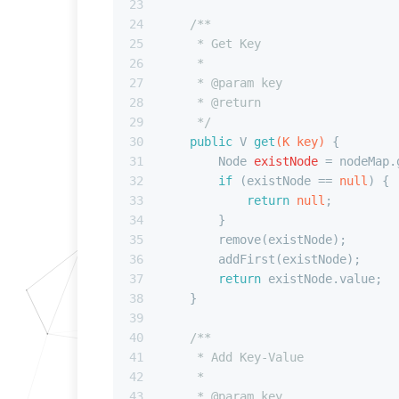
23
24
/**
25
     * Get Key
26
     *
27
     * 
@param
 key
28
     * 
@return
29
     */
30
public
 V 
get
(K key)
 {
31
Node
existNode
=
 nodeMap.
32
if
 (existNode == 
null
) {
33
return
null
;
34
        }
35
        remove(existNode);
36
        addFirst(existNode);
37
return
 existNode.value;
38
    }
39
40
/**
41
     * Add Key-Value
42
     *
43
     * 
@param
 key