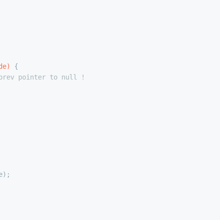
de)
 {
prev pointer to null !
e);