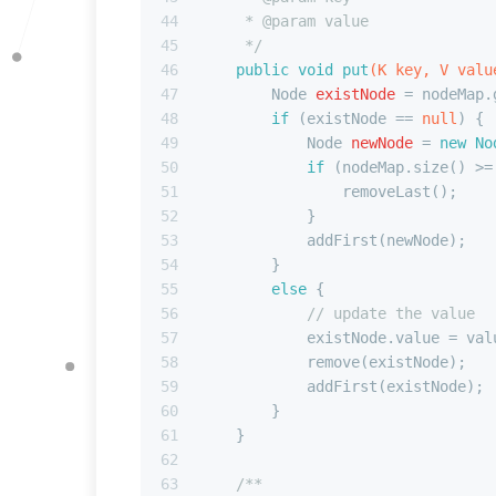
44
     * 
@param
 value
45
     */
46
public
void
put
(K key, V valu
47
Node
existNode
=
 nodeMap.
48
if
 (existNode == 
null
) {
49
Node
newNode
=
new
No
50
if
 (nodeMap.size() >=
51
                removeLast();
52
            }
53
            addFirst(newNode);
54
        }
55
else
 {
56
// update the value
57
            existNode.value = val
58
            remove(existNode);
59
            addFirst(existNode);
60
        }
61
    }
62
63
/**