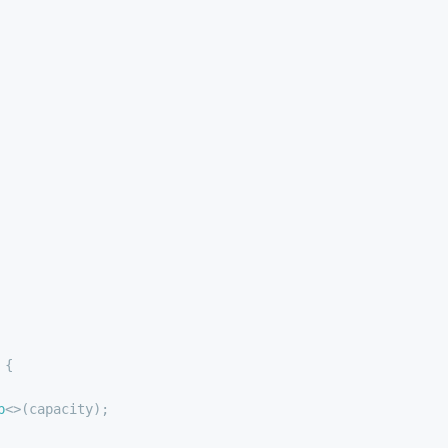
 {
p
<>(capacity);