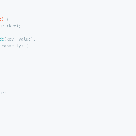
e)
 {
get(key);
de
(key, value);
 capacity) {
ue;