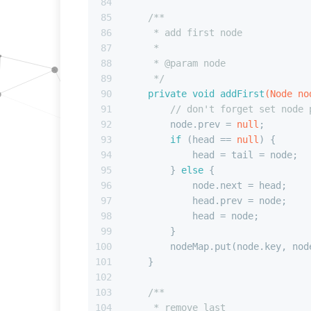
84
85
/**
86
     * add first node
87
     *
88
     * 
@param
 node
89
     */
90
private
void
addFirst
(Node no
91
// don't forget set node 
92
        node.prev = 
null
;
93
if
 (head == 
null
) {
94
            head = tail = node;
95
        } 
else
 {
96
            node.next = head;
97
            head.prev = node;
98
            head = node;
99
        }
100
        nodeMap.put(node.key, nod
101
    }
102
103
/**
104
     * remove last