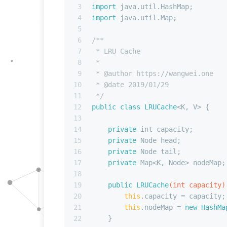
3
import
 java.util.HashMap;
4
import
 java.util.Map;
5
6
/**
7
 * LRU Cache
8
 *
9
 * 
@author
 https://wangwei.one
10
 * 
@date
 2019/01/29
11
 */
12
public
class
LRUCache
<K, V> {
13
14
private
int
 capacity;
15
private
 Node head;
16
private
 Node tail;
17
private
 Map<K, Node> nodeMap;
18
19
public
LRUCache
(
int
 capacity)
20
this
.capacity = capacity;
21
this
.nodeMap = 
new
HashMa
22
    }