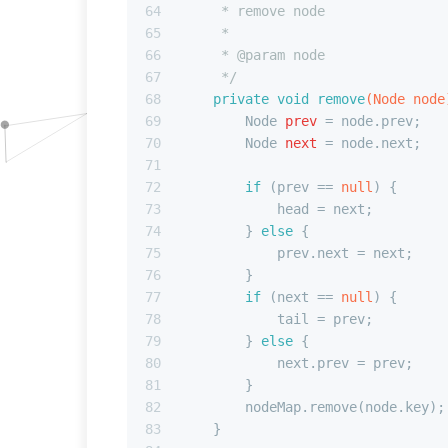
64
     * remove node
65
     *
66
     * 
@param
 node
67
     */
68
private
void
remove
(Node node
69
Node
prev
=
 node.prev;
70
Node
next
=
 node.next;
71
72
if
 (prev == 
null
) {
73
            head = next;
74
        } 
else
 {
75
            prev.next = next;
76
        }
77
if
 (next == 
null
) {
78
            tail = prev;
79
        } 
else
 {
80
            next.prev = prev;
81
        }
82
        nodeMap.remove(node.key);
83
    }