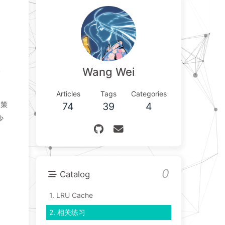
、
Wang Wei
Articles
Tags
Categories
的策
74
39
4
少
0
Catalog
1.
LRU Cache
2.
相关练习