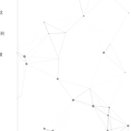
这
，则
建