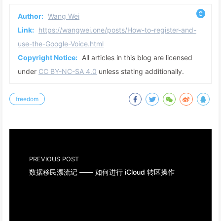
Author:
Wang Wei
Link:
https://wangwei.one/posts/How-to-register-and-
use-the-Google-Voice.html
Copyright Notice:
All articles in this blog are licensed
under
CC BY-NC-SA 4.0
unless stating additionally.
freedom
PREVIOUS POST
数据移民漂流记 —— 如何进行 iCloud 转区操作